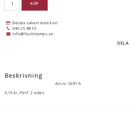
KÖP
Betala säkert med kort
040-25 88 55
info@facitstamps.se
DELA
Beskrivning
Art.nr: 0397 A
0,15 kr, Perf. 2 sides