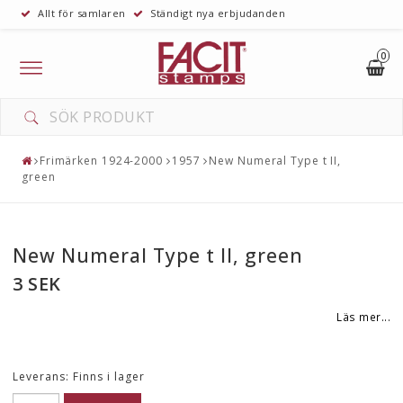
Allt för samlaren
Ständigt nya erbjudanden
0
Toggle
navigation
Frimärken 1924-2000
1957
New Numeral Type t II,
green
New Numeral Type t II, green
3 SEK
Läs mer...
Leverans:
Finns i lager