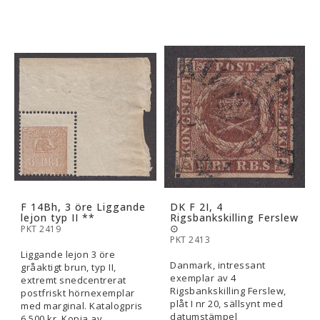
F 14Bh, 3 öre Liggande
DK F 2I, 4
lejon typ II **
Rigsbankskilling Ferslew
⊙
PKT 2419
PKT 2413
Liggande lejon 3 öre
Danmark, intressant
gråaktigt brun, typ II,
exemplar av 4
extremt snedcentrerat
Rigsbankskilling Ferslew,
postfriskt hörnexemplar
plåt I nr 20, sällsynt med
med marginal. Katalogpris
datumstämpel
6.500 kr. Kopia av