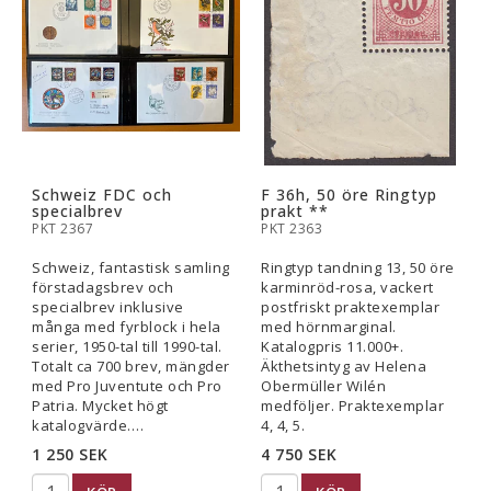
Schweiz FDC och
F 36h, 50 öre Ringtyp
specialbrev
prakt **
PKT 2367
PKT 2363
Schweiz, fantastisk samling
Ringtyp tandning 13, 50 öre
förstadagsbrev och
karminröd-rosa, vackert
specialbrev inklusive
postfriskt praktexemplar
många med fyrblock i hela
med hörnmarginal.
serier, 1950-tal till 1990-tal.
Katalogpris 11.000+.
Totalt ca 700 brev, mängder
Äkthetsintyg av Helena
med Pro Juventute och Pro
Obermüller Wilén
Patria. Mycket högt
medföljer. Praktexemplar
katalogvärde.…
4, 4, 5.
1 250 SEK
4 750 SEK