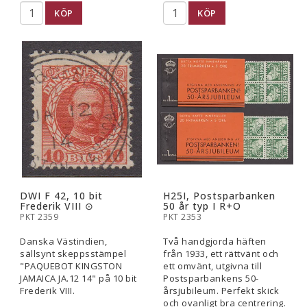
KÖP
KÖP
DWI F 42, 10 bit
H25I, Postsparbanken
Frederik VIII ⊙
50 år typ I R+O
PKT 2359
PKT 2353
Danska Västindien,
Två handgjorda häften
sällsynt skeppsstämpel
från 1933, ett rättvänt och
"PAQUEBOT KINGSTON
ett omvänt, utgivna till
JAMAICA JA.12 14" på 10 bit
Postsparbankens 50-
Frederik VIII.
årsjubileum. Perfekt skick
och ovanligt bra centrering.