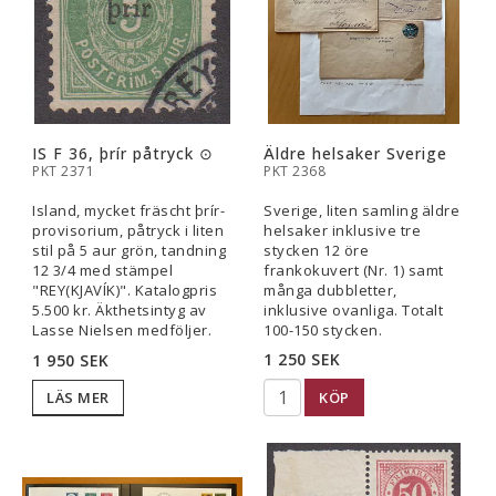
IS F 36, þrír påtryck ⊙
Äldre helsaker Sverige
PKT 2371
PKT 2368
Island, mycket fräscht þrír-
Sverige, liten samling äldre
provisorium, påtryck i liten
helsaker inklusive tre
stil på 5 aur grön, tandning
stycken 12 öre
12 3/4 med stämpel
frankokuvert (Nr. 1) samt
"REY(KJAVÍK)". Katalogpris
många dubbletter,
5.500 kr. Äkthetsintyg av
inklusive ovanliga. Totalt
Lasse Nielsen medföljer.
100-150 stycken.
1 250 SEK
1 950 SEK
KÖP
LÄS MER