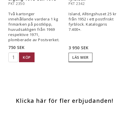
PKT 2350
PKT 2342
Två kartonger
Island, Alltingshuset 25 kr
innehållande vardera 1 kg
från 1952 i ett postfriskt
frimärken på postklipp,
fyrblock. Katalogpris
huvudsakligen från 1969
7.400+.
respektive 1971,
plomberade av Postverket.
750 SEK
3 950 SEK
KÖP
LÄS MER
Klicka här för fler erbjudanden!