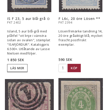
IS F 23, 5 aur blå-grå ⊙
F L6c, 20 öre Lösen **
PKT 2402
PKT 2394
Island, 5 aur blå-grå med
Lösenfrimärke tandning 14,
plåtfel "vit linje i vänstra
20 öre gråaktigt blå, mycket
sidan av ovalen", stämplat
fräscht postfriskt
"ISAFJÖRDUR". Katalogpris
exemplar.
6.500+. Utlåtande av Lasse
Nielsen medföljer.
590 SEK
1 850 SEK
KÖP
LÄS MER