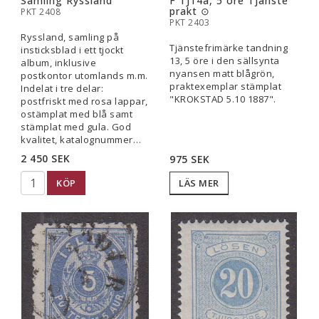
Samling Ryssland
F TJ14a, 5 öre Tjänste
prakt ⊙
PKT 2408
PKT 2403
Ryssland, samling på
Tjänstefrimärke tandning
insticksblad i ett tjockt
13, 5 öre i den sällsynta
album, inklusive
nyansen matt blågrön,
postkontor utomlands m.m.
praktexemplar stämplat
Indelat i tre delar:
"KROKSTAD 5.10 1887".
postfriskt med rosa lappar,
ostämplat med blå samt
stämplat med gula. God
kvalitet, katalognummer…
2 450 SEK
975 SEK
KÖP
LÄS MER