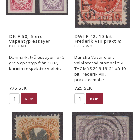
DK F 50, 5 øre
DWI F 42, 10 bit
Vapentyp essayer
Frederik VIII prakt ⊙
PKT 2391
PKT 2390
Danmark, två essayer för 5
Danska Västindien,
øre Vapentyp från 1882,
välplacerad stämpel "ST.
karmin respektive violett.
THOMAS 20.9 1915" på 10
bit Frederik VIII,
praktexemplar.
775 SEK
725 SEK
KÖP
KÖP