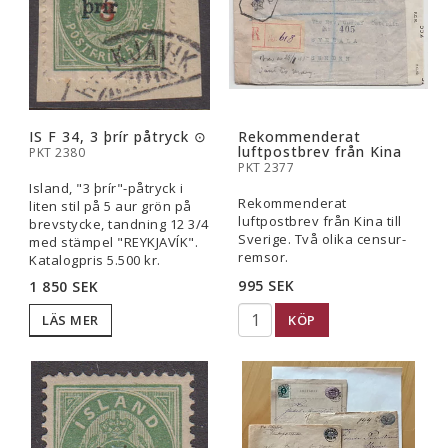
IS F 34, 3 þrír påtryck ⊙
Rekommenderat
luftpostbrev från Kina
PKT 2380
PKT 2377
Island, "3 þrír"-påtryck i
Rekommenderat
liten stil på 5 aur grön på
luftpostbrev från Kina till
brevstycke, tandning 12 3/4
Sverige. Två olika censur-
med stämpel "REYKJAVÍK".
remsor.
Katalogpris 5.500 kr.
995 SEK
1 850 SEK
KÖP
LÄS MER