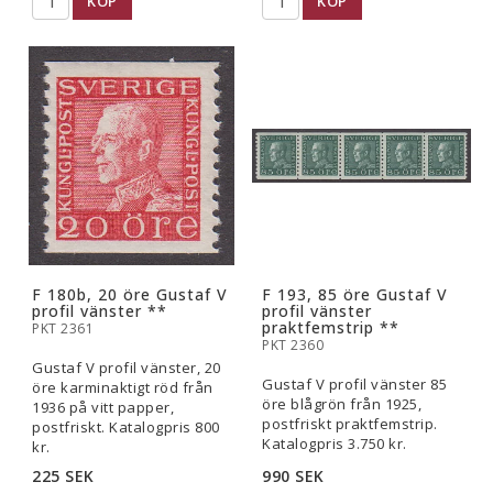
KÖP
KÖP
F 180b, 20 öre Gustaf V
F 193, 85 öre Gustaf V
profil vänster **
profil vänster
praktfemstrip **
PKT 2361
PKT 2360
Gustaf V profil vänster, 20
Gustaf V profil vänster 85
öre karminaktigt röd från
öre blågrön från 1925,
1936 på vitt papper,
postfriskt praktfemstrip.
postfriskt. Katalogpris 800
Katalogpris 3.750 kr.
kr.
225 SEK
990 SEK