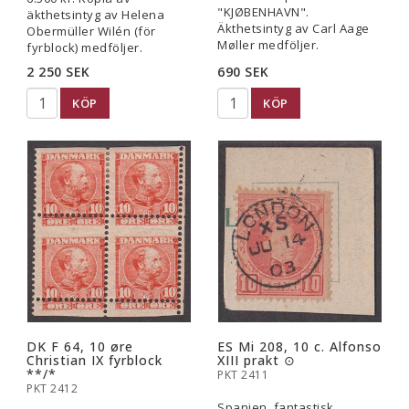
"KJØBENHAVN".
äkthetsintyg av Helena
Äkthetsintyg av Carl Aage
Obermüller Wilén (för
Møller medföljer.
fyrblock) medföljer.
2 250 SEK
690 SEK
KÖP
KÖP
DK F 64, 10 øre
ES Mi 208, 10 c. Alfonso
Christian IX fyrblock
XIII prakt ⊙
**/*
PKT 2411
PKT 2412
Spanien, fantastisk