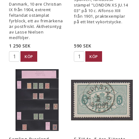
Danmark, 10 øre Christian
stämpel "LONDON XS JU.14
IX från 1904, extremt
03" på 10 c. Alfonso XIII
feltandat ostämplat
från 1901, praktexemplar
fyrblock, ett av frimärkena
på ett litet vykortstycke.
är postfriskt. Äkthetsintyg
av Lasse Nielsen
medföljer.
1 250 SEK
590 SEK
KÖP
KÖP