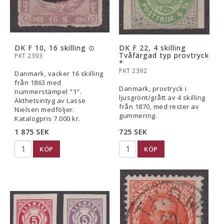
DK F 10, 16 skilling ⊙
DK F 22, 4 skilling
Tvåfärgad typ provtryck
PKT 2393
*
PKT 2392
Danmark, vacker 16 skilling
från 1863 med
Danmark, provtryck i
nummerstämpel "1".
ljusgrönt/grått av 4 skilling
Äkthetsintyg av Lasse
från 1870, med rester av
Nielsen medföljer.
gummering.
Katalogpris 7.000 kr.
1 875 SEK
725 SEK
KÖP
KÖP