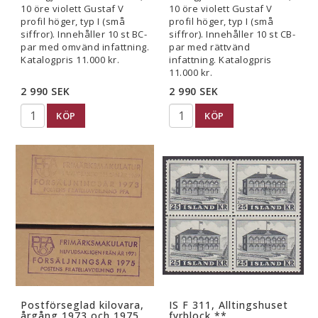
10 öre violett Gustaf V
10 öre violett Gustaf V
profil höger, typ I (små
profil höger, typ I (små
siffror). Innehåller 10 st BC-
siffror). Innehåller 10 st CB-
par med omvänd infattning.
par med rättvänd
Katalogpris 11.000 kr.
infattning. Katalogpris
11.000 kr.
2 990 SEK
2 990 SEK
KÖP
KÖP
Postförseglad kilovara,
IS F 311, Alltingshuset
årgång 1973 och 1975
fyrblock **