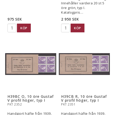
Innehåller vardera 20 st 5
öre grön, typ I.
Katalogpris…
975 SEK
2 950 SEK
KÖP
KÖP
H39BC O, 10 öre Gustaf
H39CB R, 10 öre Gustaf
V profil höger, typ I
V profil höger, typ I
PKT 2352
PKT 2351
Handgjort häfte från 1939,
Handgjort häfte från 1939,