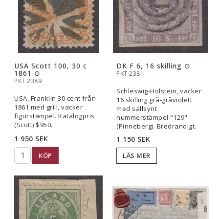
USA Scott 100, 30 c
DK F 6, 16 skilling ⊙
1861 ⊙
PKT 2381
PKT 2389
Schleswig-Holstein, vacker
USA, Franklin 30 cent från
16 skilling grå-gråviolett
1861 med grill, vacker
med sällsynt
figurstämpel. Katalogpris
nummerstämpel "129"
(Scott) $950.
(Pinneberg). Bredrandigt.
1 950 SEK
1 150 SEK
KÖP
LÄS MER