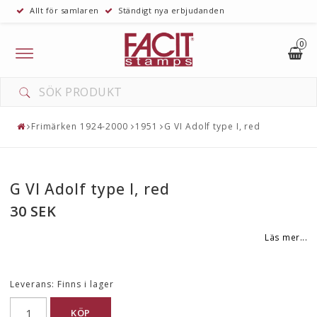
Allt för samlaren
Ständigt nya erbjudanden
0
Toggle
navigation
Frimärken 1924-2000
1951
G VI Adolf type I, red
G VI Adolf type I, red
30 SEK
Läs mer...
Leverans:
Finns i lager
KÖP