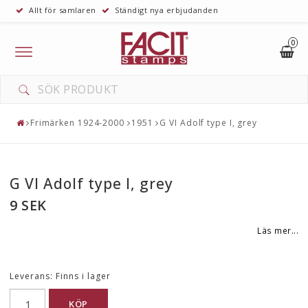
Allt för samlaren
Ständigt nya erbjudanden
0
Toggle
navigation
Frimärken 1924-2000
1951
G VI Adolf type I, grey
G VI Adolf type I, grey
9 SEK
Läs mer...
Leverans:
Finns i lager
KÖP