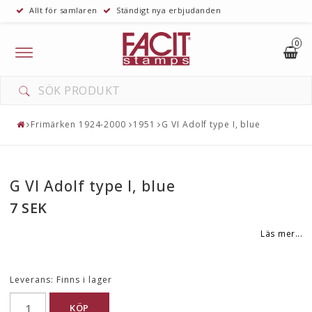
Allt för samlaren
Ständigt nya erbjudanden
0
Toggle
navigation
DIN VARUKORG ÄR TOM
Frimärken 1924-2000
1951
G VI Adolf type I, blue
G VI Adolf type I, blue
7 SEK
Läs mer...
Leverans:
Finns i lager
KÖP