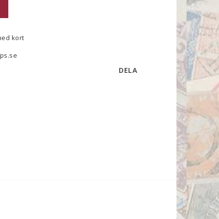
med kort
ps.se
DELA