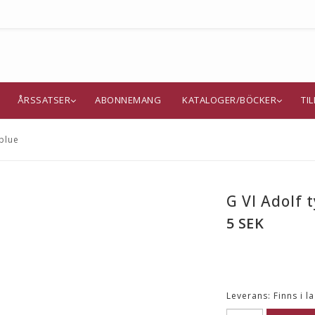
ÅRSSATSER
ABONNEMANG
KATALOGER/BÖCKER
TI
 blue
G VI Adolf t
5 SEK
Leverans:
Finns i l