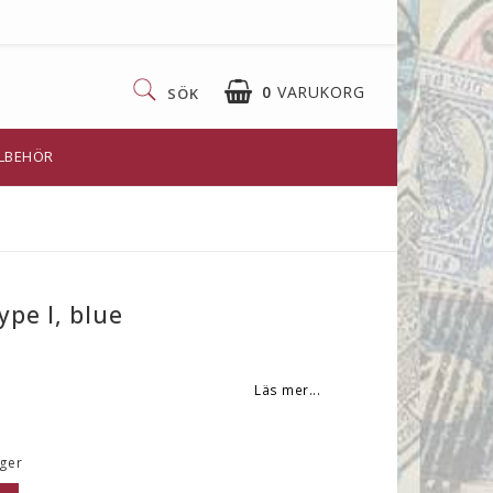
0
VARUKORG
SÖK
LLBEHÖR
ype I, blue
Läs mer...
ager