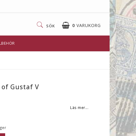
0
VARUKORG
SÖK
LLBEHÖR
 of Gustaf V
Läs mer...
ager