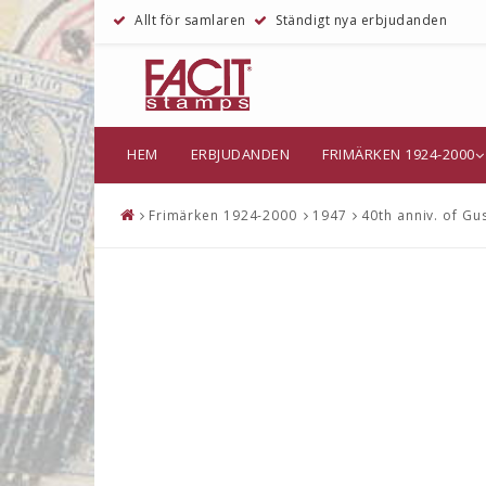
Allt för samlaren
Ständigt nya erbjudanden
HEM
ERBJUDANDEN
FRIMÄRKEN 1924-2000
Frimärken 1924-2000
1947
40th anniv. of Gu