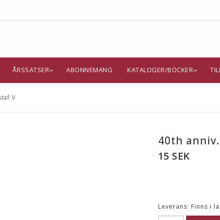
ÅRSSATSER
ABONNEMANG
KATALOGER/BÖCKER
TI
staf V
40th anniv.
15 SEK
Leverans:
Finns i l