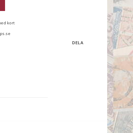
med kort
ps.se
DELA