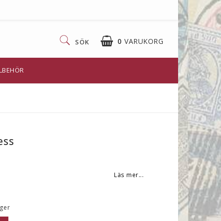
0
VARUKORG
SÖK
LLBEHÖR
ess
Läs mer...
ager