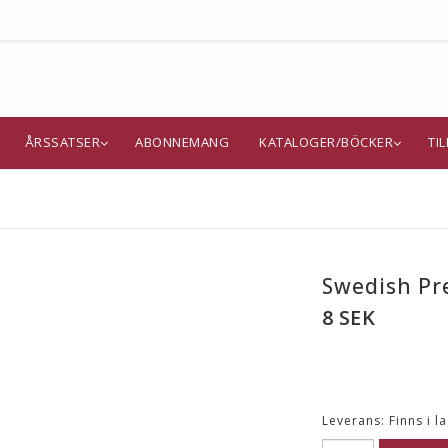
ÅRSSATSER
ABONNEMANG
KATALOGER/BÖCKER
TI
Swedish Pr
8 SEK
Leverans:
Finns i l