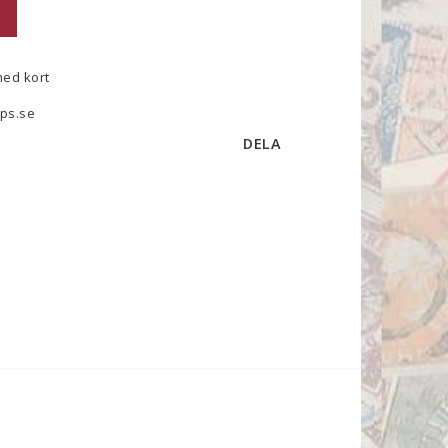
med kort
ps.se
DELA