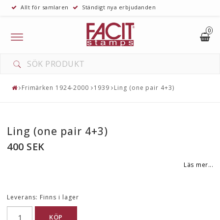
Allt för samlaren
Ständigt nya erbjudanden
0
Toggle
navigation
Frimärken 1924-2000
1939
Ling (one pair 4+3)
Ling (one pair 4+3)
400 SEK
Läs mer...
Leverans:
Finns i lager
KÖP