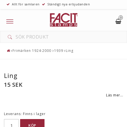
Allt för samlaren
Ständigt nya erbjudanden
0
Toggle
navigation
Frimärken 1924-2000
1939
Ling
Ling
15 SEK
Läs mer...
Leverans:
Finns i lager
KÖP